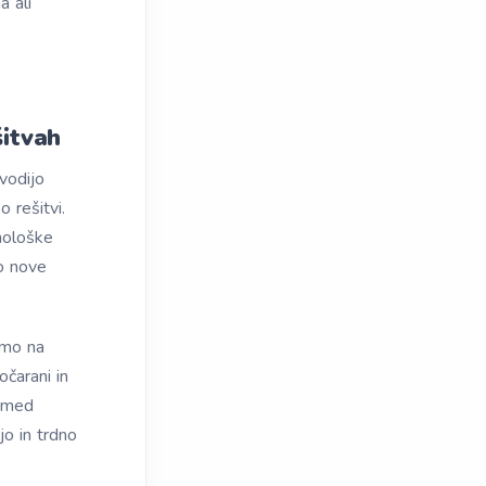
a ali
šitvah
vodijo
 rešitvi.
hološke
ko nove
amo na
čarani in
h med
jo in trdno