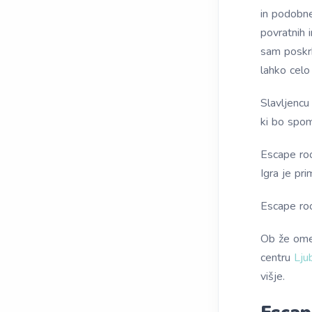
in podobne
povratnih 
sam poskrb
lahko celo
Slavljencu
ki bo spom
Escape roo
Igra je pr
Escape ro
Ob že omen
centru
Lju
višje.