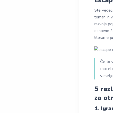
Escap
Ste vedeli
temah in v
razvoja po
osnovne šo
literarne j
Če bi 
morebi
veselj
5 raz
za ot
1. Igr