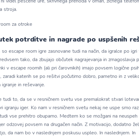
o ni videl peščene ure, skrivnega prehoda v omari, žičnega telefon
a stroja.
utek potrditve in nagrade po uspšenih re
so escape room igre zasnovane tudi na način, da igralce po igri 
predvsem tako, da zbujajo občutek nagrajevanja in zmagoslavja po
 v escape roomih (ali pri čarovnikih) imajo povsem logične psi
i, zaradi katerih se po rešitvi počutimo dobro, pametno in z veli
 igranje in reševanje.
e tudi to, da se v resničnem svetu vse premalokrat stvari lotev
pri igranju iger. Ko nam v resničnem svetu nekaj ne uspe smo razo
t tudi vse prehitro obupamo. Medtem ko se možgani na neuspe
ger odzovej povsem na drugačen način. Z motivacijo, dodatno žel
jo, da nam bo v naslednjem poskusu uspleo. In naslednjem. In