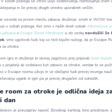
. V sobah pobega se otroci učijo sodelovanja, razmišljanja izven o
sklepanja in še precej drugih izredno uporabnih veščin.
e seveda na prvem mestu zabava, druženje, smeh in WOW trenut
ivjo v sobah pobega. Ker smo v naših dveh sobah
Alkimistova s
Ljubljana
v
Escape Room Mindmaze
-u do sedaj
navdušili že 
rok
, smo ugotovili tudi, kaj so tisti ključni razlogi, da je Escape 
a za otroke.
m igro in druženje bi skoraj zagotovo prej pripisali
team buildi
u s prijatelji ali sodelavci kot zabavo za otroke, vendar bi se po
roci v Escape roomu uživjo in se običajno tudi precej novega nauči
reševanju ugank in iger pa je precej drugačen od odraslih.
e room za otroke je odlična ideja z
i dan
biskov je pravzaprav največ. Bowlingi, kartingi, kino predstave, s