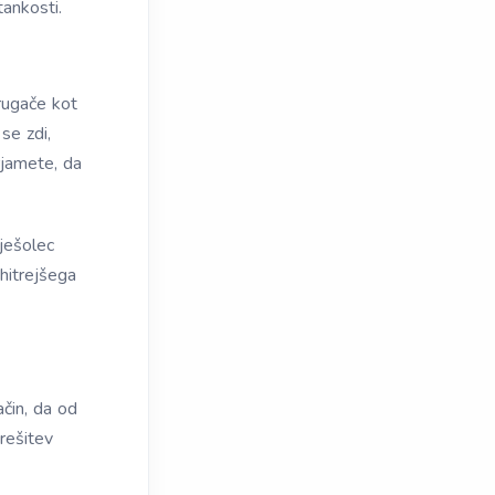
ankosti.
rugače kot
se zdi,
rjamete, da
nješolec
hitrejšega
ačin, da od
 rešitev