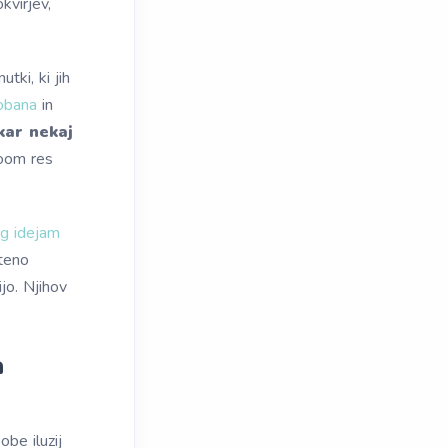
kvirjev,
ki, ki jih
obana
in
kar nekaj
Room res
ng idejam
šteno
jo. Njihov
a
obe iluzij