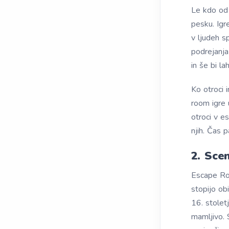
Le kdo od o
pesku. Igre
v ljudeh s
podrejanja
in še bi la
Ko otroci 
room igre 
otroci v e
njih. Čas p
2. Sce
Escape Roo
stopijo ob
16. stolet
mamljivo. S