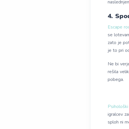
naslednjem
4. Spo
Escape ro
se lotevam
zato je po
je to pri o
Ne bi verje
rešila vel
pobega.
Psihološki 
igralcev za
sploh ni m