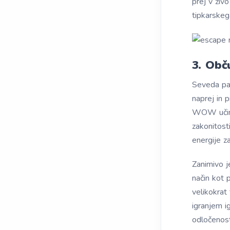
prej v živ
tipkarskeg
3. Obč
Seveda pa 
naprej in 
WOW učinki
zakonitost
energije za
Zanimivo j
način kot 
velikokra
igranjem i
odločenost