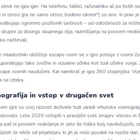
trok ne igra iger. Na telefonu, tablici, računalniku ali pa tistih na
 in otroci (pa ne samo otroci, bodimo iskreni*) so eno. In prav je
podbujajo ogromno pozitivnih lastnosti – od odločenosti za rešitev
 skupini za dosego skupnega cilja, razmišljanja na povsem neobi
hko naštevali.
in mladostniki obiščejo escape room se v igro potoijo z vsemi čut
uporabljajo tako zvočne in vizualne učinke kot tudi učinke vonja.
scape roomih navdušeni. Kar naenkrat je igra 360 stopinjska. Vs
a se izteka.
nografija in vstop v drugačen svet
m igre so svoj razcvet doživele tudi zaradi vrhunske scenograij
iskovalci. Leta 2020 vstopiti v pravljični svet zmajev, vitezev in 
ja pač ni povsem vsakdanje in zato še toliko bolj navdušujoče, z
ploh če nihče od prijateljev, ki jih je mulc povabil na rojstni dan, 