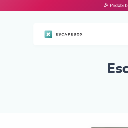
🎉 Pridobi b
Es