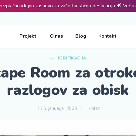
rezplačno idejno zasnovo za vašo turistično destinacijo 🎁 Več i
Projekti
O nas
Blog
Kontakt
IGRIFIKACIJA
cape Room za otroke
razlogov za obisk
15. januarja, 2020
blaz