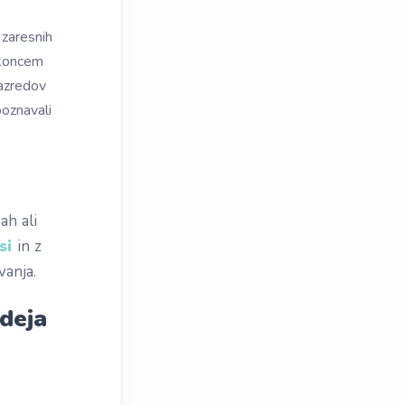
 zaresnih
 koncem
azredov
oznavali
ah ali
si
in z
vanja.
ideja