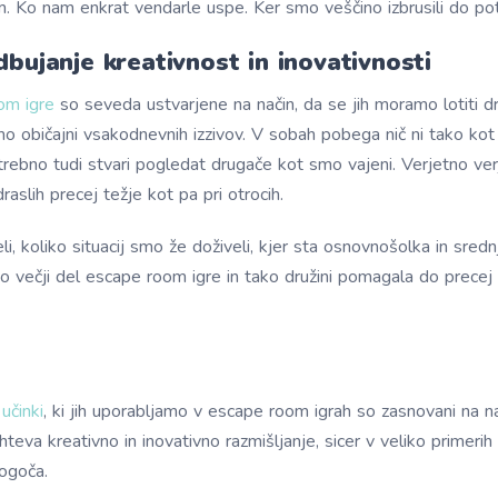
. Ko nam enkrat vendarle uspe. Ker smo veščino izbrusili do pot
dbujanje kreativnost in inovativnosti
om igre
so seveda ustvarjene na način, da se jih moramo lotiti d
o običajni vsakodnevnih izzivov. V sobah pobega nič ni tako kot 
trebno tudi stvari pogledat drugače kot smo vajeni. Verjetno ve
draslih precej težje kot pa pri otrocih.
li, koliko situacij smo že doživeli, kjer sta osnovnošolka in sred
iko večji del escape room igre in tako družini pomagala do precej 
učinki
, ki jih uporabljamo v escape room igrah so zasnovani na n
hteva kreativno in inovativno razmišljanje, sicer v veliko primerih
ogoča.