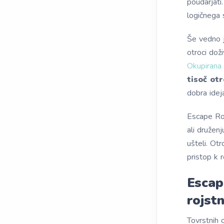
poudarjati
logičnega 
Še vedno j
otroci dož
Okupirana 
tisoč ot
dobra idej
Escape Roo
ali druženj
ušteli. Ot
pristop k 
Escap
rojstn
Tovrstnih o