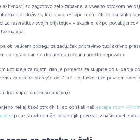
 aktivnosti so zagotovo zelo zabavne, a vseeno otrokom ne daj
informacij in doživetij kot ravno escape room. Ne le, da lahko sla
i za razvrstitev svojih prijateljev v skupine, ekipe povabljence
 tekmujejo!
 pa ob velikem pobegu za zaključek pripravimo tudi skrivno pres
in na rojstni dan še dodatno utrdilo in naredilo nepozabo.
m kot ideja za rojstni dan je primerna za skupine od 6 pa tja do 
imerna za otroke starejše od 7. let, saj lahko ti že povsem sami i
om kot super družinsko druženje
jeno nekaj tisoč otrokih, ki so obiskali naš
escape room Mind
bljane
, pa je število družin, ki smo jih povezali v naših dveh soba