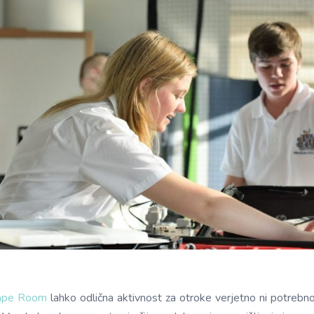
ape Room
lahko odlična aktivnost za otroke verjetno ni potrebn