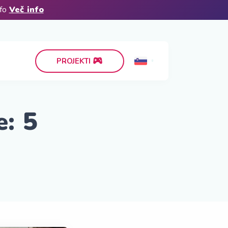
nfo
Več info
PROJEKTI
: 5