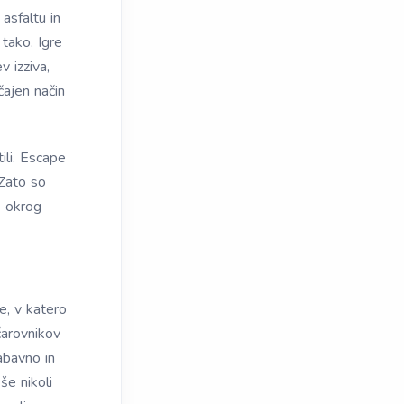
 asfaltu in
 tako. Igre
 izziva,
čajen način
ili. Escape
 Zato so
e okrog
e, v katero
čarovnikov
abavno in
še nikoli