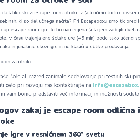
e room za otroke v šoli
, da lahko skozi escape room otroke v šoli učimo tudi o povsem
sebinah, ki so del učnega načrta? Pri Escapeboxu smo tik pred
p up escape room igre, ki bo namenjena šolarjem zadnjih dveh r
le. V času trajanja ene šolske ure (45 min) bodo tako učenci sp
unake in junakinje skozi igro in ne klasično obliko predavanja.
vašo šolo ali razred zanimalo sodelovanje pri testnih skupin
ti celo pri razvoju nas kontaktirajte na
info@escapebox.
em vam bomo predstavili več informacij in možnosti sodelo
logov zakaj je escape room odlična 
roke
anje igre v resničnem 360° svetu