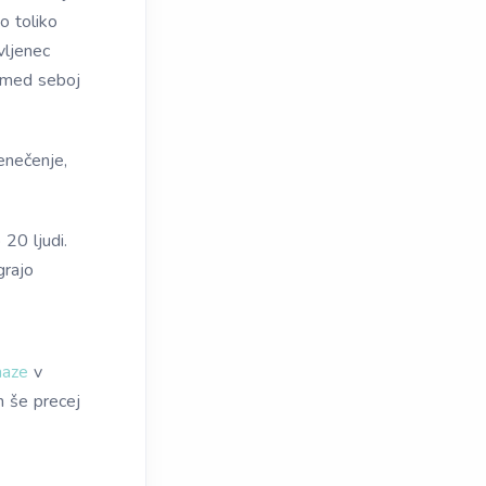
o toliko
vljenec
v med seboj
enečenje,
20 ljudi.
grajo
maze
v
h še precej