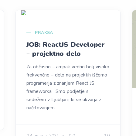
PRAKSA
JOB: ReactJS Developer
– projektno delo
Za občasno – ampak vedno bolj visoko
frekvenčno – delo na projektih iščemo
programerja z znanjem React JS
frameworka. Smo podjetje s
sedežem v Ljubljani, ki se ukvarja z
načrtovanjem,…
4. marca, 2024
0
0