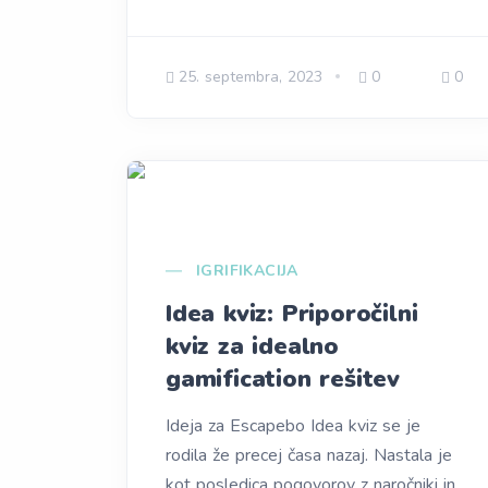
25. septembra, 2023
0
0
IGRIFIKACIJA
Idea kviz: Priporočilni
kviz za idealno
gamification rešitev
Ideja za Escapebo Idea kviz se je
rodila že precej časa nazaj. Nastala je
kot posledica pogovorov z naročniki in