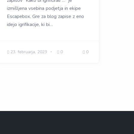
zapisov “Kako bi igrificirali …” je
izmišljena vsebina podjetja in ekipe
Escapebox. Gre za blog zapise z eno
idejo igrifikacije, ki bi…
23. februarja, 2023
0
0