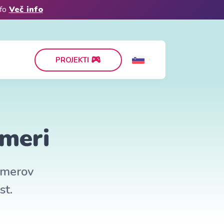
nfo
Več info
PROJEKTI
imeri
rimerov
st.