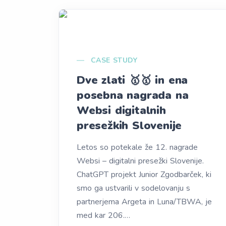
CASE STUDY
Dve zlati 🥇🥇 in ena
posebna nagrada na
Websi digitalnih
presežkih Slovenije
Letos so potekale že 12. nagrade
Websi – digitalni presežki Slovenije.
ChatGPT projekt Junior Zgodbarček, ki
smo ga ustvarili v sodelovanju s
partnerjema Argeta in Luna/TBWA, je
med kar 206.…