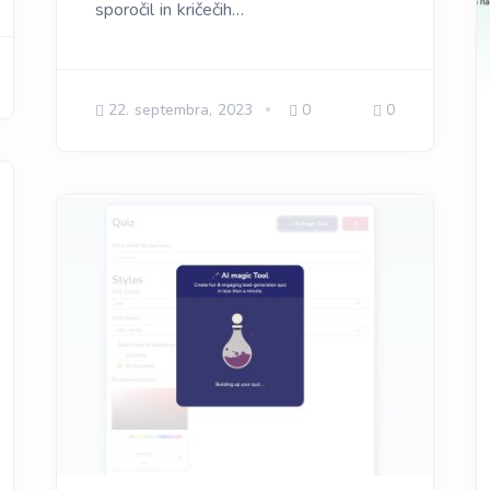
sporočil in kričečih…
22. septembra, 2023
0
0