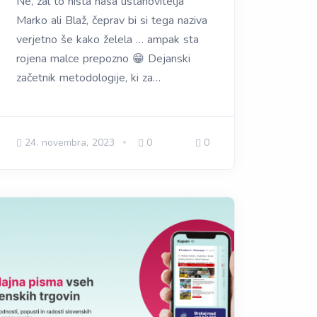
Ne, žal to nista naša ustanovitelja
Marko ali Blaž, čeprav bi si tega naziva
verjetno še kako želela … ampak sta
rojena malce prepozno 😁 Dejanski
začetnik metodologije, ki za…
24. novembra, 2023
0
0