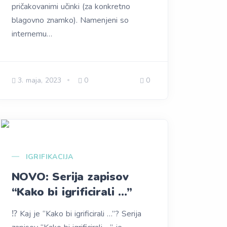
pričakovanimi učinki (za konkretno
blagovno znamko). Namenjeni so
internemu…
3. maja, 2023
0
0
IGRIFIKACIJA
NOVO: Serija zapisov
“Kako bi igrificirali …”
⁉️ Kaj je “Kako bi igrificirali …”? Serija