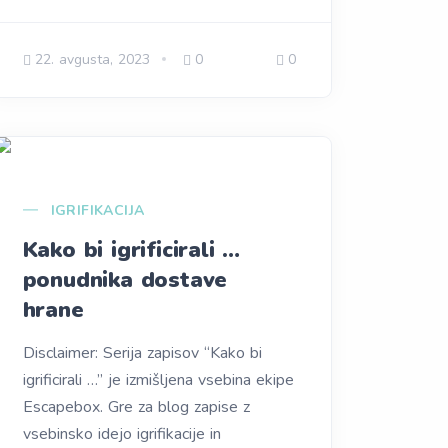
22. avgusta, 2023
0
0
IGRIFIKACIJA
Kako bi igrificirali …
ponudnika dostave
hrane
Disclaimer: Serija zapisov “Kako bi
igrificirali …” je izmišljena vsebina ekipe
Escapebox. Gre za blog zapise z
vsebinsko idejo igrifikacije in