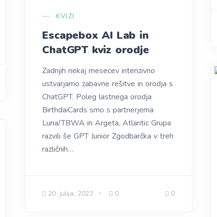
KVIZI
Escapebox AI Lab in
ChatGPT kviz orodje
Zadnjih nekaj mesecev intenzivno
ustvarjamo zabavne rešitve in orodja s
ChatGPT. Poleg lastnega orodja
BirthdaiCards smo s partnerjema
Luna/TBWA in Argeta, Atlantic Grupa
razvili še GPT Junior Zgodbarčka v treh
različnih…
20. julija, 2023
0
0