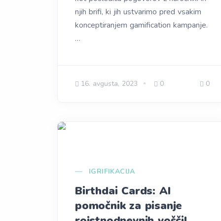
njih brifi, ki jih ustvarimo pred vsakim
konceptiranjem gamification kampanje.
…
16. avgusta, 2023
0
0
IGRIFIKACIJA
Birthdai Cards: AI
pomočnik za pisanje
rojstnodnevnih voščil