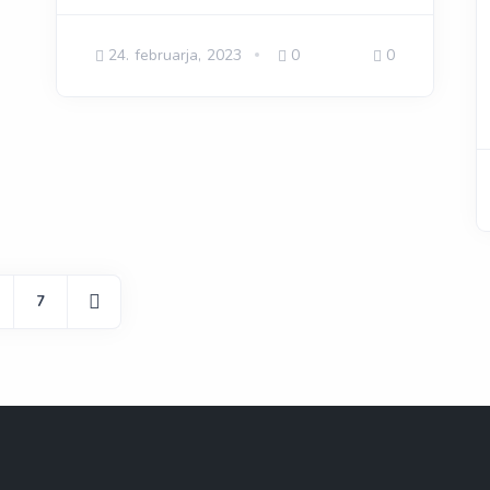
24. februarja, 2023
0
0
7