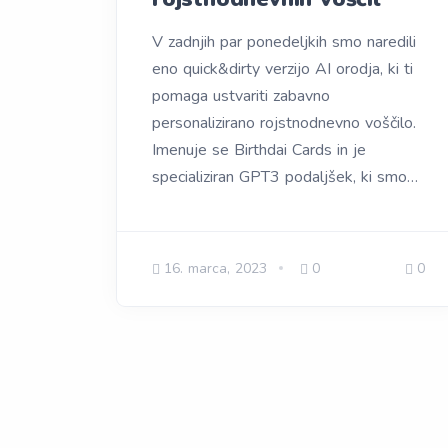
V zadnjih par ponedeljkih smo naredili
eno quick&dirty verzijo AI orodja, ki ti
pomaga ustvariti zabavno
personalizirano rojstnodnevno voščilo.
Imenuje se Birthdai Cards in je
specializiran GPT3 podaljšek, ki smo…
16. marca, 2023
0
0