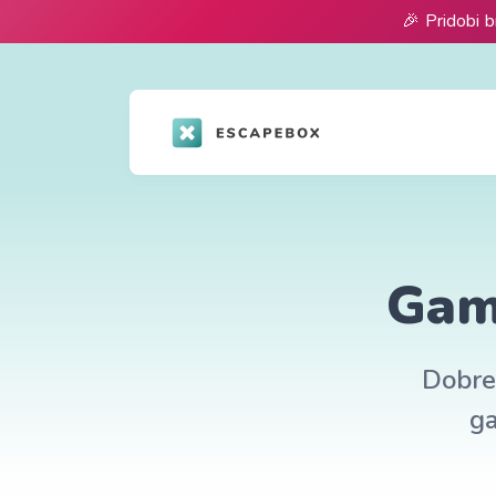
🎉 Pridobi b
Gami
Dobre 
ga