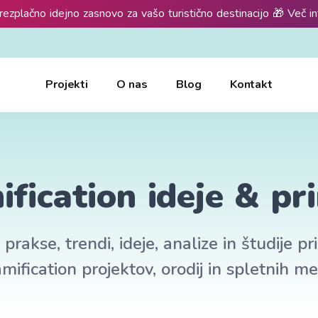
rezplačno idejno zasnovo za vašo turistično destinacijo 🎁 Več i
Projekti
O nas
Blog
Kontakt
fication ideje & pr
prakse, trendi, ideje, analize in študije p
mification projektov, orodij in spletnih me