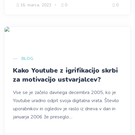
16. marca, 2023
0
0
BLOG
Kako Youtube z igrifikacijo skrbi
za motivacijo ustvarjalcev?
Vse se je začelo davnega decembra 2005, ko je
Youtube uradno odprl svoja digitalna vrata. Število
uporabnikov in ogledov je raslo iz dneva v dan in
januarja 2006 že preseglo…