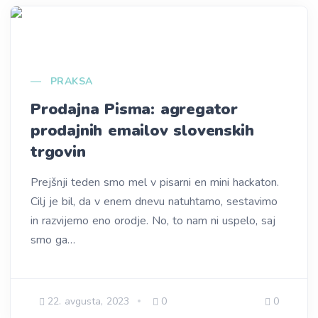
PRAKSA
Prodajna Pisma: agregator
prodajnih emailov slovenskih
trgovin
Prejšnji teden smo mel v pisarni en mini hackaton.
Cilj je bil, da v enem dnevu natuhtamo, sestavimo
in razvijemo eno orodje. No, to nam ni uspelo, saj
smo ga…
22. avgusta, 2023
0
0