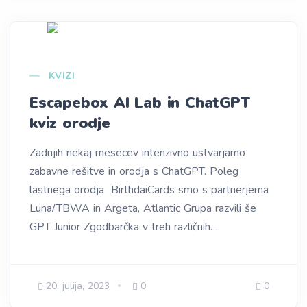
KVIZI
Escapebox AI Lab in ChatGPT
kviz orodje
Zadnjih nekaj mesecev intenzivno ustvarjamo
zabavne rešitve in orodja s ChatGPT. Poleg
lastnega orodja BirthdaiCards smo s partnerjema
Luna/TBWA in Argeta, Atlantic Grupa razvili še
GPT Junior Zgodbarčka v treh različnih…
20. julija, 2023
0
0