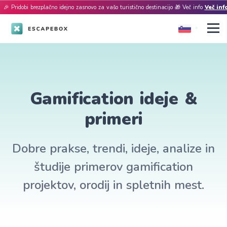
🎉 Pridobi brezplačno idejno zasnovo za vašo turistično destinacijo 🎁 Več info
Več inf
Gamification ideje &
primeri
Dobre prakse, trendi, ideje, analize in
študije primerov gamification
projektov, orodij in spletnih mest.