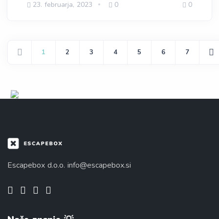
23. februarja, 2023
0
0
1
2
3
4
5
6
7
Escapebox d.o.o.
info@escapebox.si