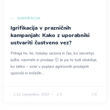
IGRIFIKACIJA
Igrifikacija v prazničnih
kampanjah: Kako z uporabniki
ustvariti čustveno vez?
Prihaja ho, ho, holiday sezona in čas, ko zasvetijo
lučke, nasmehi in prodaja 🙂 Je pa to tudi obdobje,
ko lahko – sicer v poplavi agresivnih prodajnih
sporočil in kričečih…
22. septembra, 2023
0
0