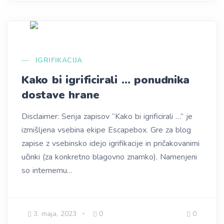
IGRIFIKACIJA
Kako bi igrificirali … ponudnika
dostave hrane
Disclaimer: Serija zapisov “Kako bi igrificirali …” je
izmišljena vsebina ekipe Escapebox. Gre za blog
zapise z vsebinsko idejo igrifikacije in pričakovanimi
učinki (za konkretno blagovno znamko). Namenjeni
so internemu…
3. maja, 2023
0
0