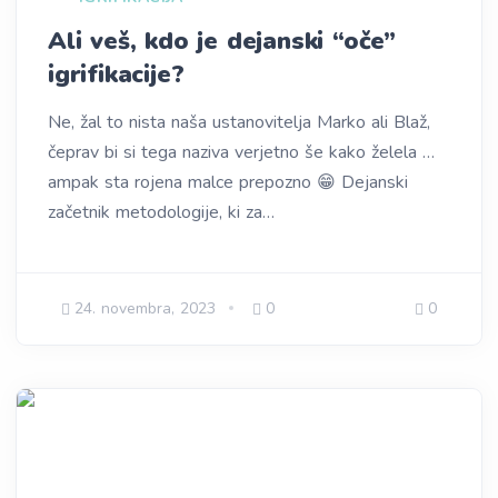
Ali veš, kdo je dejanski “oče”
igrifikacije?
Ne, žal to nista naša ustanovitelja Marko ali Blaž,
čeprav bi si tega naziva verjetno še kako želela …
ampak sta rojena malce prepozno 😁 Dejanski
začetnik metodologije, ki za…
24. novembra, 2023
0
0