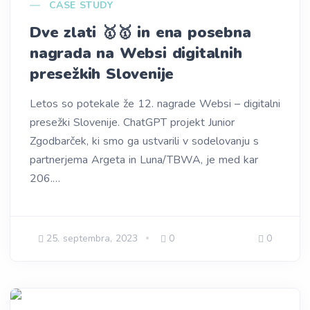
CASE STUDY
Dve zlati 🥇🥇 in ena posebna
nagrada na Websi digitalnih
presežkih Slovenije
Letos so potekale že 12. nagrade Websi – digitalni
presežki Slovenije. ChatGPT projekt Junior
Zgodbarček, ki smo ga ustvarili v sodelovanju s
partnerjema Argeta in Luna/TBWA, je med kar
206.…
25. septembra, 2023
0
0