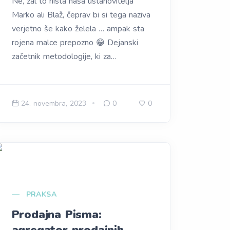
Ne, žal to nista naša ustanovitelja
Marko ali Blaž, čeprav bi si tega naziva
verjetno še kako želela … ampak sta
rojena malce prepozno 😁 Dejanski
začetnik metodologije, ki za…
24. novembra, 2023
0
0
PRAKSA
Prodajna Pisma: