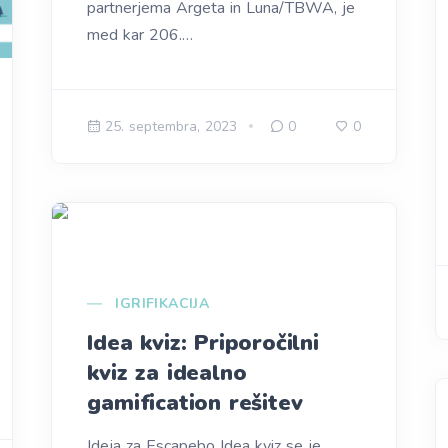
partnerjema Argeta in Luna/TBWA, je
med kar 206.…
25. septembra, 2023
0
0
IGRIFIKACIJA
Idea kviz: Priporočilni
kviz za idealno
gamification rešitev
Ideja za Escapebo Idea kviz se je