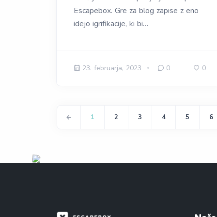
Escapebox. Gre za blog zapise z eno
idejo igrifikacije, ki bi…
23. februarja, 2023
0
0
1
2
3
4
5
6