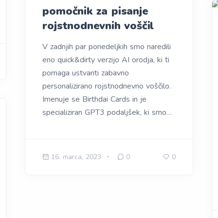
pomočnik za pisanje
rojstnodnevnih voščil
V zadnjih par ponedeljkih smo naredili
eno quick&dirty verzijo AI orodja, ki ti
pomaga ustvariti zabavno
personalizirano rojstnodnevno voščilo.
Imenuje se Birthdai Cards in je
specializiran GPT3 podaljšek, ki smo…
16. marca, 2023
0
0