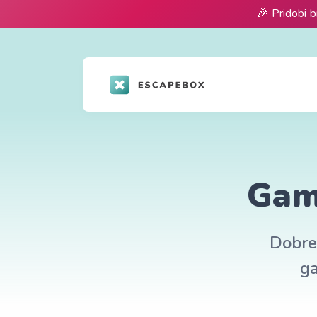
🎉 Pridobi b
Gami
Dobre 
ga