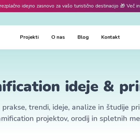
rezplačno idejno zasnovo za vašo turistično destinacijo 🎁 Več i
Projekti
O nas
Blog
Kontakt
fication ideje & pr
prakse, trendi, ideje, analize in študije p
mification projektov, orodij in spletnih me