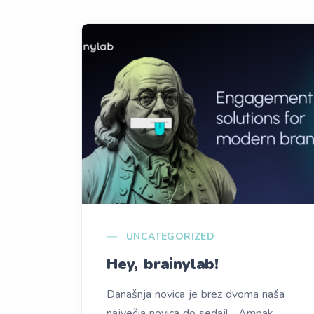
UNCATEGORIZED
Hey, brainylab!
Današnja novica je brez dvoma naša
največja novica do sedaj! Ampak