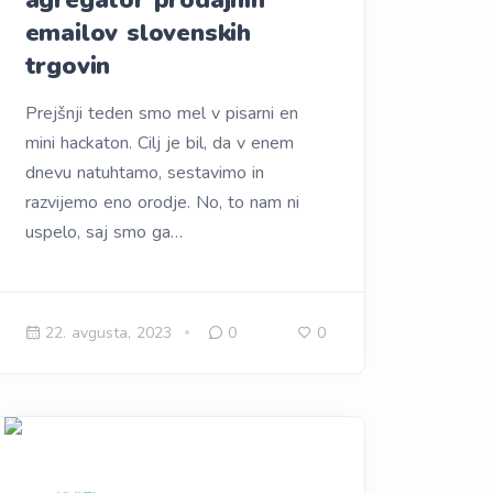
agregator prodajnih
emailov slovenskih
trgovin
Prejšnji teden smo mel v pisarni en
mini hackaton. Cilj je bil, da v enem
dnevu natuhtamo, sestavimo in
razvijemo eno orodje. No, to nam ni
uspelo, saj smo ga…
22. avgusta, 2023
0
0