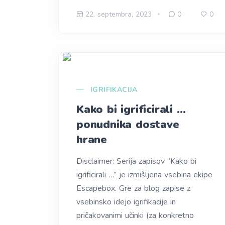
22. septembra, 2023
0
0
IGRIFIKACIJA
Kako bi igrificirali …
ponudnika dostave
hrane
Disclaimer: Serija zapisov “Kako bi
igrificirali …” je izmišljena vsebina ekipe
Escapebox. Gre za blog zapise z
vsebinsko idejo igrifikacije in
pričakovanimi učinki (za konkretno