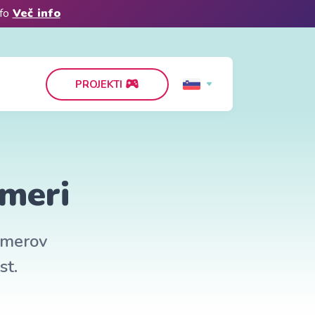
nfo
Več info
PROJEKTI
imeri
rimerov
st.