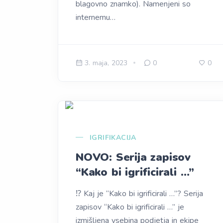
blagovno znamko). Namenjeni so
internemu…
3. maja, 2023
0
0
IGRIFIKACIJA
NOVO: Serija zapisov
“Kako bi igrificirali …”
⁉️ Kaj je “Kako bi igrificirali …”? Serija
zapisov “Kako bi igrificirali …” je
izmišljena vsebina podjetja in ekipe