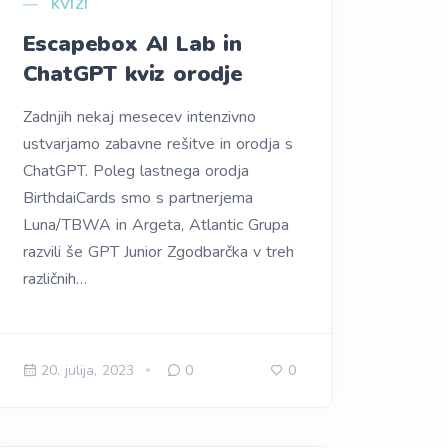
KVIZI
Escapebox AI Lab in
ChatGPT kviz orodje
Zadnjih nekaj mesecev intenzivno
ustvarjamo zabavne rešitve in orodja s
ChatGPT. Poleg lastnega orodja
BirthdaiCards smo s partnerjema
Luna/TBWA in Argeta, Atlantic Grupa
razvili še GPT Junior Zgodbarčka v treh
različnih…
20. julija, 2023
0
0