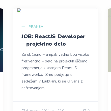
PRAKSA
JOB: ReactJS Developer
– projektno delo
Za občasno – ampak vedno bolj visoko
frekvenčno – delo na projektih iščemo
programerja z znanjem React JS
frameworka. Smo podjetje s
sedežem v Ljubljani, ki se ukvarja z
načrtovanjem,…
4. marca, 2024
0
0